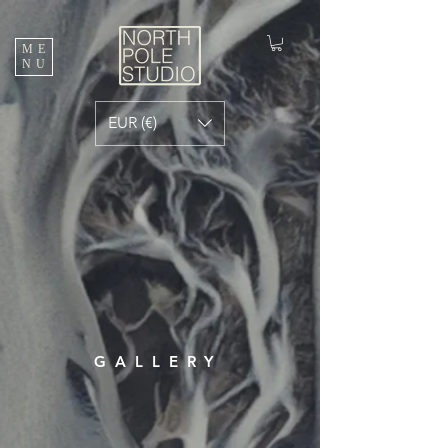
ME
NU
EUR (€)
GALLERY